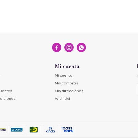



Mi cuenta
r
Mi cuenta
Mis compras
cuentes
Mis direcciones
diciones
Wish List