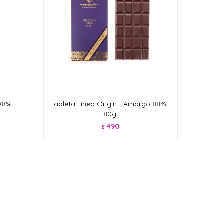
98% -
Tableta Línea Origin - Amargo 88% -
80g.
490
$