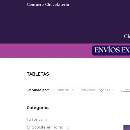
Contacto Chocolatería
Ch
TABLETAS
Quitar 
Filtrando por:
Tabletas
Variedad:
Veganos
Categorías
Tartonas
(5)
Chocolate en Rama
(2)