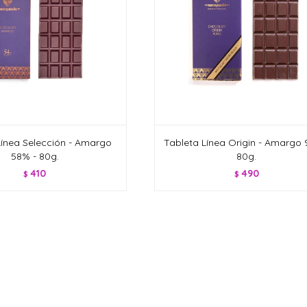
Línea Selección - Amargo
Tableta Línea Origin - Amargo 
58% - 80g.
80g.
410
490
$
$