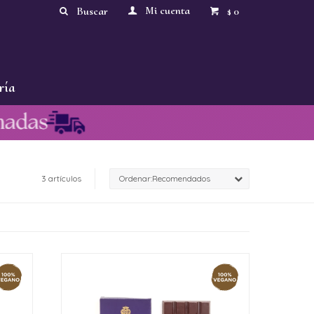
0
$
ría
3 artículos
Recomendados