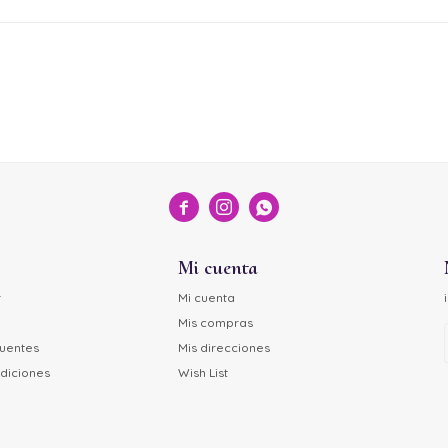



Mi cuenta
r
Mi cuenta
Mis compras
cuentes
Mis direcciones
diciones
Wish List