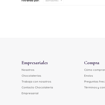
Filtrando por:
Bombones
Empresariales
Compra
Nosotros
Cómo compra
Chocolaterías
Envíos
Trabaja con nosotros
Preguntas fre
Contacto Chocolatería
Términos y con
Empresarial