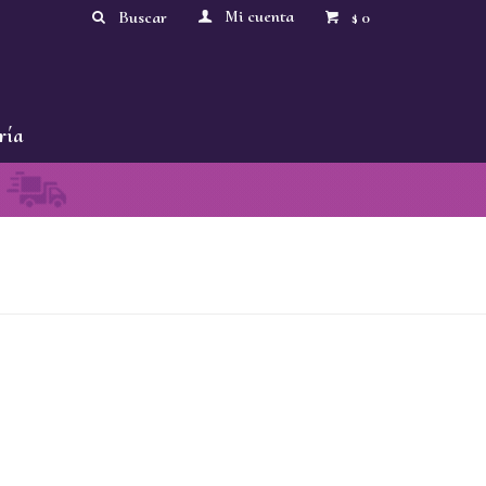
0
$
ría