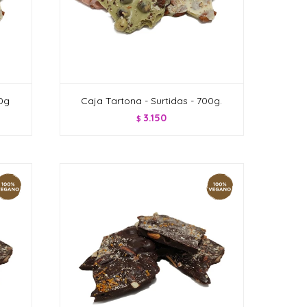
00g
Caja Tartona - Surtidas - 700g.
3.150
$