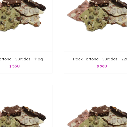
rtona - Surtidas - 110g
Pack Tartona - Surtidas - 2
530
960
$
$