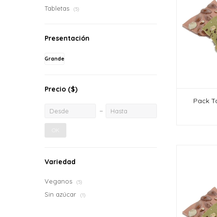
Tabletas
(5)
Presentación
Grande
Precio
($)
Pack Ta
OK
Variedad
Veganos
(5)
Sin azúcar
(1)