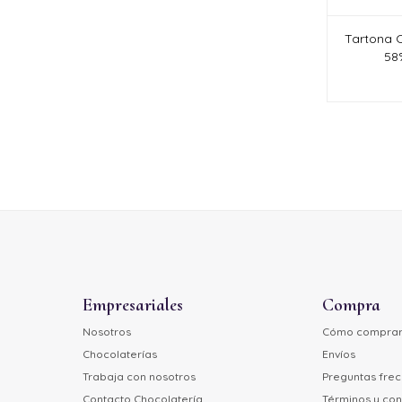
Tartona 
58%
Empresariales
Compra
Nosotros
Cómo compra
Chocolaterías
Envíos
Trabaja con nosotros
Preguntas fre
Contacto Chocolatería
Términos y con