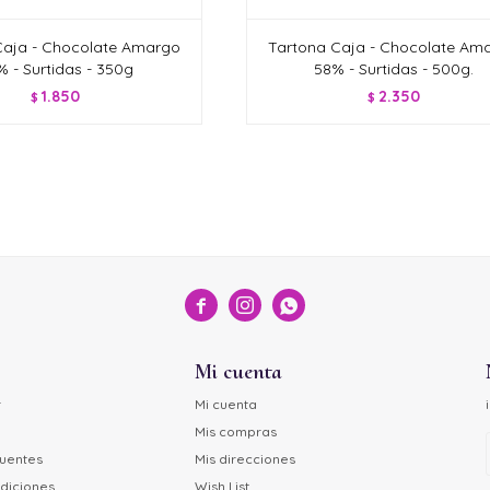
Caja - Chocolate Amargo
Tartona Caja - Chocolate Am
 - Surtidas - 350g
58% - Surtidas - 500g.
1.850
2.350
$
$



Mi cuenta
r
Mi cuenta
Mis compras
cuentes
Mis direcciones
diciones
Wish List