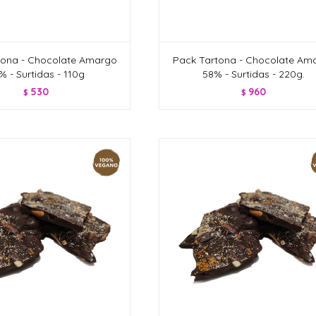
tona - Chocolate Amargo
Pack Tartona - Chocolate Am
% - Surtidas - 110g
58% - Surtidas - 220g.
530
960
$
$