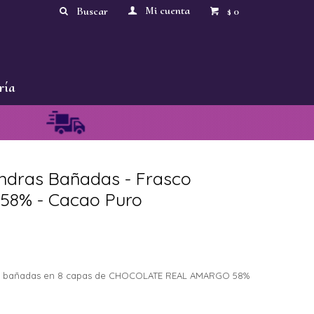
0
$
ría
ndras Bañadas - Frasco
 58% - Cacao Puro
as bañadas en 8 capas de CHOCOLATE REAL AMARGO 58%