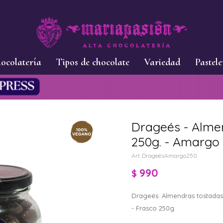
ocolatería
Tipos de chocolate
Variedad
Pastele
Drageés - Alme
250g. - Amargo
DrageésAmargo250
990
$
Drageés: Almendras tostad
- Frasco 250g.