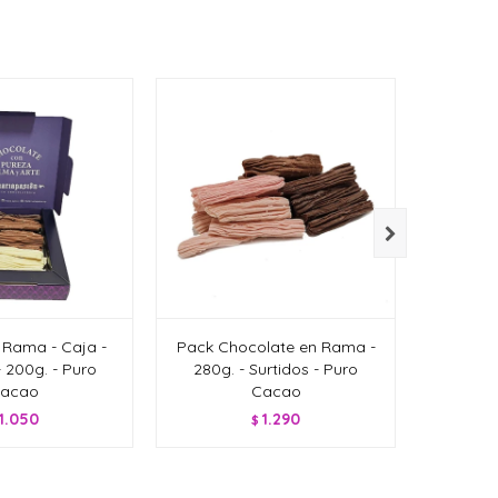

 Rama - Caja -
Pack Chocolate en Rama -
Pack Ch
- 200g. - Puro
280g. - Surtidos - Puro
280g. -
acao
Cacao
1.050
1.290
$