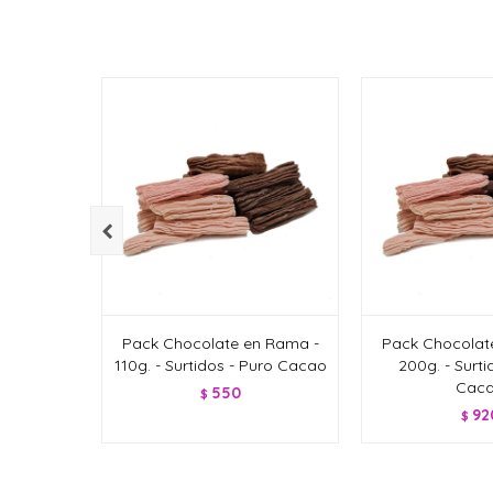

Pack Chocolate en Rama -
Pack Chocolat
110g. - Surtidos - Puro Cacao
200g. - Surti
Cac
550
$
92
$