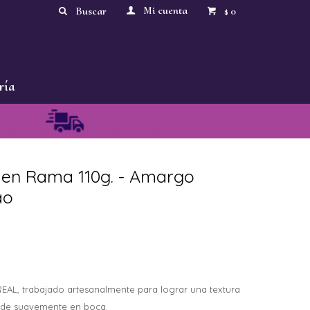
0
$
ría
 en Rama 110g. - Amargo
ao
L, trabajado artesanalmente para lograr una textura
nde suavemente en boca.