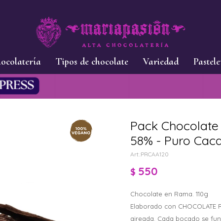
ocolatería
Tipos de chocolate
Variedad
Pastele
Pack Chocolate
58% - Puro Cac
PRCAA120
550
$
Chocolate en Rama. 110g
Elaborado con CHOCOLATE REA
aireada. Cada bocado se fu