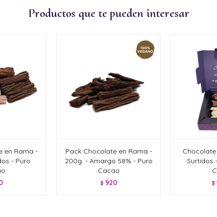
Productos que te pueden interesar
e en Rama -
Pack Chocolate en Rama -
Chocolate
dos - Puro
200g. - Amargo 58% - Puro
Surtidos 
ao
Cacao
C
0
920
$
$