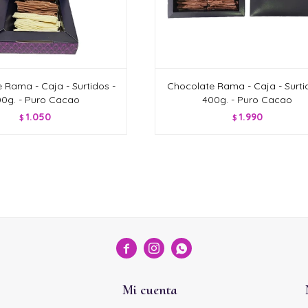
 Rama - Caja - Surtidos -
Chocolate Rama - Caja - Surti
0g. - Puro Cacao
400g. - Puro Cacao
1.050
1.990
$
$



Mi cuenta