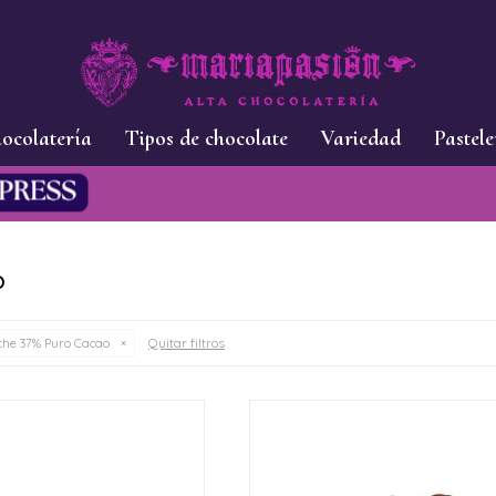
ocolatería
Tipos de chocolate
Variedad
Pastele
O
Quitar filtros
he 37% Puro Cacao