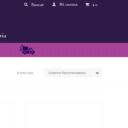
0
$
ría
8 artículos
Recomendados