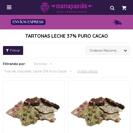

TARTONAS LECHE 37% PURO CACAO
Recomendados
Filtrando por:
Tartonas
Quitar filtros
Tipo de chocolate:
Leche 37% Puro Cacao