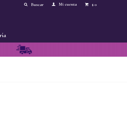
0
$
ría