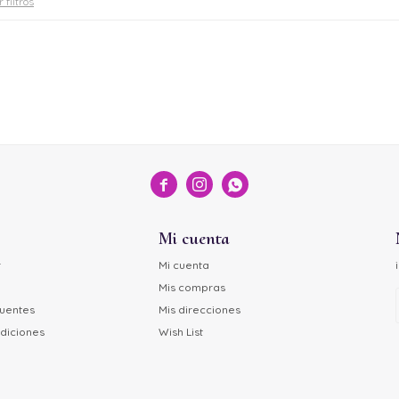
 filtros



Mi cuenta
r
Mi cuenta
Mis compras
cuentes
Mis direcciones
diciones
Wish List