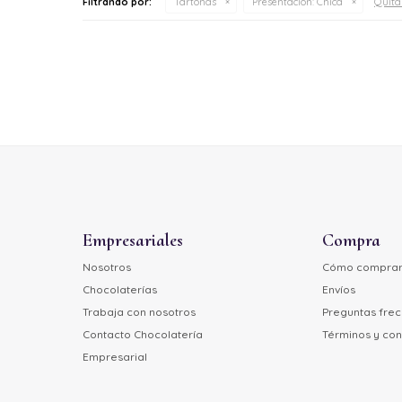
Quitar
Filtrando por:
Tartonas
Presentación:
Chica
Empresariales
Compra
Nosotros
Cómo compra
Chocolaterías
Envíos
Trabaja con nosotros
Preguntas fre
Contacto Chocolatería
Términos y con
Empresarial