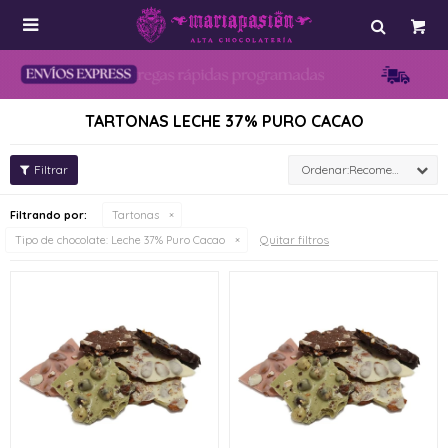

TARTONAS LECHE 37% PURO CACAO
Recomendados
Filtrando por:
Tartonas
Quitar filtros
Tipo de chocolate:
Leche 37% Puro Cacao