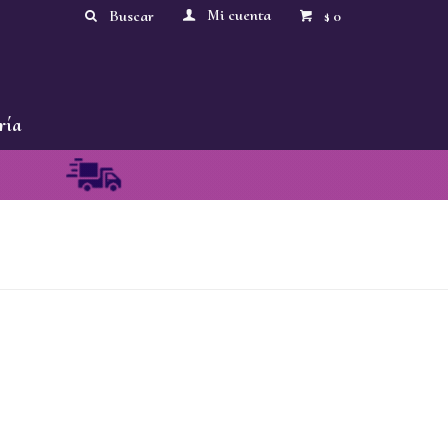
0
$
ría