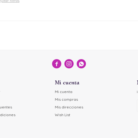
uitar filtros



Mi cuenta
r
Mi cuenta
Mis compras
cuentes
Mis direcciones
diciones
Wish List