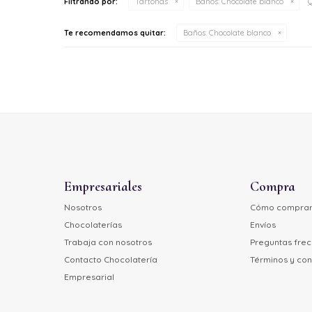
Q
Filtrando por:
Tartonas
Baños:
Chocolate blanco
Te recomendamos quitar:
Baños:
Chocolate blanco
Empresariales
Compra
Nosotros
Cómo compra
Chocolaterías
Envíos
Trabaja con nosotros
Preguntas fre
Contacto Chocolatería
Términos y con
Empresarial