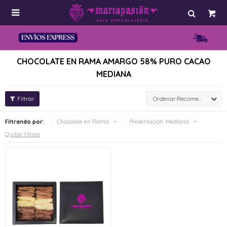

CHOCOLATE EN RAMA AMARGO 58% PURO CACAO
MEDIANA
Recomendados
Filtrando por:
Chocolate en Rama
Presentación:
Mediana
Quitar filtros